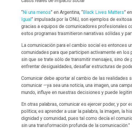
Casos reales de impacto social
“
Ni una menos
” en Argentina, “
Black Lives Matters
” e
Igual
” impulsada por la ONU, son ejemplos de exitosa
gracias a equipos de comunicadores profesionales con
estos programas trasmitieron narrativas sólidas y part
La comunicación para el cambio social es entonces u
comunidades para que participen activamente en los pr
sin que se trate sólo de transmitir mensajes, sino de p
enfrentar desigualdades, desafiar estructuras de poder
Comunicar debe aportar al cambio de las realidades s
comunicar —ya sea una noticia, una imagen, una camp
mundo, influye en nuestras decisiones y puede legitim
En otras palabras, comunicar es ejercer poder, y por e
política; es aprender a usar la palabra, la imagen, la h
dignidad y comunidad, pues tal como decía el comuni
sin una transformación profunda de la comunicación.”