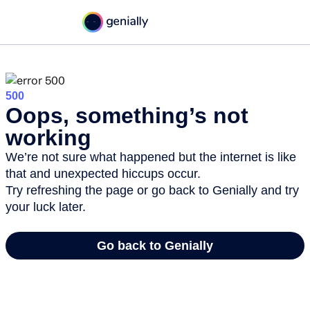
Concéntrika Medios
El Tour de la Papa
Concéntrika Medios
hace 4 años