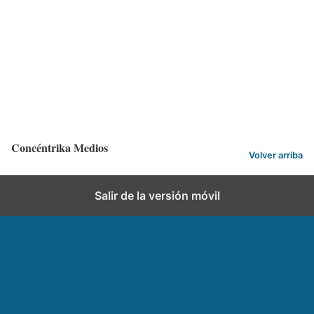
Por: Santiago Ortiz Rozo y Carolina Bohorquez
Categorías:
ACN
,
Internet
Etiquetas:
Campesinos
,
Costos
,
La papa
,
Mercado
,
TLC
Concéntrika Medios
Volver arriba
Salir de la versión móvil