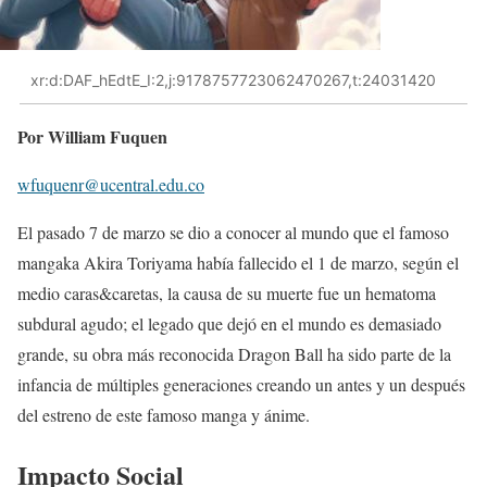
xr:d:DAF_hEdtE_I:2,j:9178757723062470267,t:24031420
Por William Fuquen
wfuquenr@ucentral.edu.co
El pasado 7 de marzo se dio a conocer al mundo que el famoso
mangaka Akira Toriyama había fallecido el 1 de marzo, según el
medio caras&caretas, la causa de su muerte fue un hematoma
subdural agudo; el legado que dejó en el mundo es demasiado
grande, su obra más reconocida Dragon Ball ha sido parte de la
infancia de múltiples generaciones creando un antes y un después
del estreno de este famoso manga y ánime.
Impacto Social