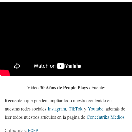
30 Años de People Plays
Video
/ Fuente:
Recuerden que pueden ampliar todo nuestro contenido en
nuestras redes sociales
Instagram
,
TikTok
y
Youtube
, además de
leer todos nuestros artículos en la página de
Concéntrika Medios
.
Categorías:
ECEP