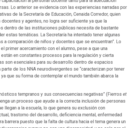
e capacitación al personal docente tanto para la adecuación
rsas. Lo anterior se evidencia con las experiencias narradas por
tivas de la Secretaría de Educación, Cenaida Corredor, quien
 docentes y agentes, no logra ser suficiente ya que la
 dentro de las instituciones públicas necesita de bastante
er estas temáticas. La Secretaría ha intentado tener algunas
as a comparación de niños y docentes que se encuentran”. Lo
s el primer acercamiento con el alumno, pese a que una
s están en constantes procesos para la regulación y cierta
vas son esenciales para su desarrollo dentro de espacios
n parte de los NNA neurodivergentes se “caracterizan por tener
, ya que su forma de contemplar el mundo también abarca la
agnósticos tempranos y sus consecuencias negativas” (Fierros
et
 tenga un proceso que ayude a la correcta inclusión de personas
 llegan a la escuela, lo que genera su exclusión con
ctual, trastorno del desarrollo, deficiencia mental, enfermedad
ra barrera puesto que la falta de cultura hacia el tema genera un