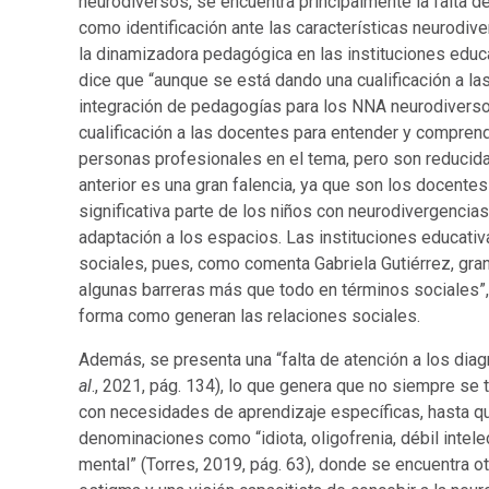
neurodiversos, se encuentra principalmente la falta d
como identificación ante las características neurodive
la dinamizadora pedagógica en las instituciones educa
dice que “aunque se está dando una cualificación a las
integración de pedagogías para los NNA neurodiversos
cualificación a las docentes para entender y comprend
personas profesionales en el tema, pero son reducid
anterior es una gran falencia, ya que son los docente
significativa parte de los niños con neurodivergencia
adaptación a los espacios. Las instituciones educati
sociales, pues, como comenta Gabriela Gutiérrez, gra
algunas barreras más que todo en términos sociales”
forma como generan las relaciones sociales.
Además, se presenta una “falta de atención a los di
al
., 2021, pág. 134), lo que genera que no siempre se
con necesidades de aprendizaje específicas, hasta que
denominaciones como “idiota, oligofrenia, débil intele
mental” (Torres, 2019, pág. 63), donde se encuentra ot