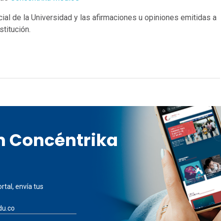
cial de la Universidad y las afirmaciones u opiniones emitidas a
titución.
en Concéntrika
rtal, envía tus
du.co