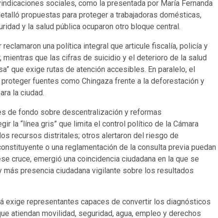
vindicaciones sociales, como la presentada por María Fernanda
 detalló propuestas para proteger a trabajadoras domésticas,
ridad y la salud pública ocuparon otro bloque central.
clamaron una política integral que articule fiscalía, policía y
r, mientras que las cifras de suicidio y el deterioro de la salud
” que exige rutas de atención accesibles. En paralelo, el
a, proteger fuentes como Chingaza frente a la deforestación y
ara la ciudad.
es de fondo sobre descentralización y reformas
r la “línea gris” que limita el control político de la Cámara
 recursos distritales; otros alertaron del riesgo de
onstituyente o una reglamentación de la consulta previa puedan
ese cruce, emergió una coincidencia ciudadana en la que se
y más presencia ciudadana vigilante sobre los resultados
á exige representantes capaces de convertir los diagnósticos
s que atiendan movilidad, seguridad, agua, empleo y derechos