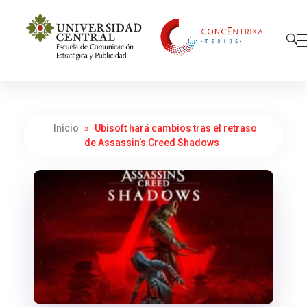
Concéntrika Medios
Inicio
»
Ubisoft hará cambios tras el retraso
de Assassin’s Creed Shadows