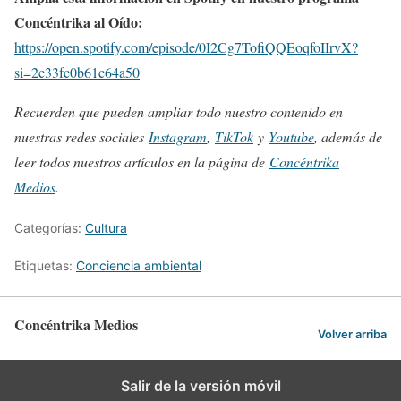
Concéntrika al Oído:
https://open.spotify.com/episode/0I2Cg7TofiQQEoqfoIIrvX?
si=2c33fc0b61c64a50
Recuerden que pueden ampliar todo nuestro contenido en
nuestras redes sociales
Instagram
,
TikTok
y
Youtube
, además de
leer todos nuestros artículos en la página de
Concéntrika
Medios
.
Categorías:
Cultura
Etiquetas:
Conciencia ambiental
Concéntrika Medios
Volver arriba
Salir de la versión móvil