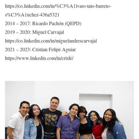
https://co.linkedin.com/in/%C3%A1lvaro-tato-barreto-
s%C3%A1nchez-436a5321
2014 – 2017: Ricardo Pachón (QEPD)
2019 – 2020: Miguel Carvajal
https://co.linkedin.com/in/miguelandrescarvajal
2021 – 2023: Cristian Felipe Aguiar
https://www.linkedin.com/in/crisfe/