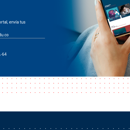
rtal, envía tus
du.co
A-64