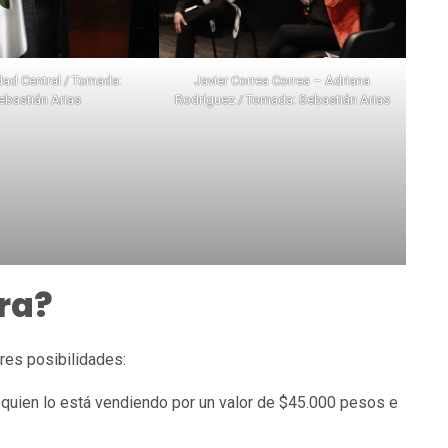
dad Central / Tomada:
Javier Correa Correa – Adriana
ebastián Arias
Rodríguez / Tomada: Sebastián Arias
ra?
tres posibilidades:
 quien lo está vendiendo por un valor de $45.000 pesos e