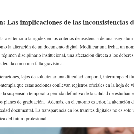
n: Las implicaciones de las inconsistencias
alta o el temor a la rigidez en los criterios de asistencia de una asignatu
como la alteración de un documento digital. Modificar una fecha, un no
l régimen disciplinario institucional, una afectación directa a los deberes
siderada como una falta gravísima.
eraciones, lejos de solucionar una dificultad temporal, interrumpe el fl
templa que estas acciones conllevan registros oficiales en la hoja de v
o la suspensión temporal o pérdida definitiva de la calidad de estudiant
los planes de graduación. Además, en el entorno exterior, la alteración 
edad documental. La transparencia en los trámites digitales no es solo u
tica del futuro profesional.