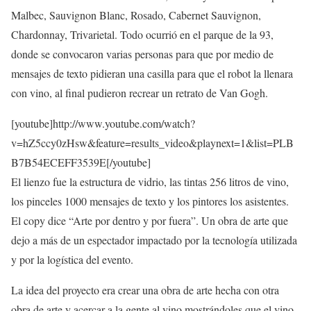
Malbec, Sauvignon Blanc, Rosado, Cabernet Sauvignon,
Chardonnay, Trivarietal. Todo ocurrió en el parque de la 93,
donde se convocaron varias personas para que por medio de
mensajes de texto pidieran una casilla para que el robot la llenara
con vino, al final pudieron recrear un retrato de Van Gogh.
[youtube]http://www.youtube.com/watch?
v=hZ5ccy0zHsw&feature=results_video&playnext=1&list=PLB
B7B54ECEFF3539E[/youtube]
El lienzo fue la estructura de vidrio, las tintas 256 litros de vino,
los pinceles 1000 mensajes de texto y los pintores los asistentes.
El copy dice “Arte por dentro y por fuera”. Un obra de arte que
dejo a más de un espectador impactado por la tecnología utilizada
y por la logística del evento.
La idea del proyecto era crear una obra de arte hecha con otra
obra de arte y acercar a la gente al vino mostrándoles que el vino