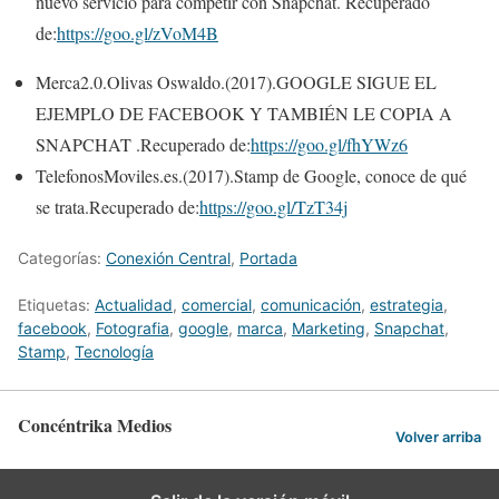
nuevo servicio para competir con Snapchat. Recuperado
de:
https://goo.gl/zVoM4B
Merca2.0.Olivas Oswaldo.(2017).
GOOGLE SIGUE EL
EJEMPLO DE FACEBOOK Y TAMBIÉN LE COPIA A
SNAPCHAT
.Recuperado de:
https://goo.gl/fhYWz6
TelefonosMoviles.es.(2017).
Stamp de Google, conoce de qué
se trata.Recuperado de:
https://goo.gl/TzT34j
Categorías:
Conexión Central
,
Portada
Etiquetas:
Actualidad
,
comercial
,
comunicación
,
estrategia
,
facebook
,
Fotografia
,
google
,
marca
,
Marketing
,
Snapchat
,
Stamp
,
Tecnologí­a
Concéntrika Medios
Volver arriba