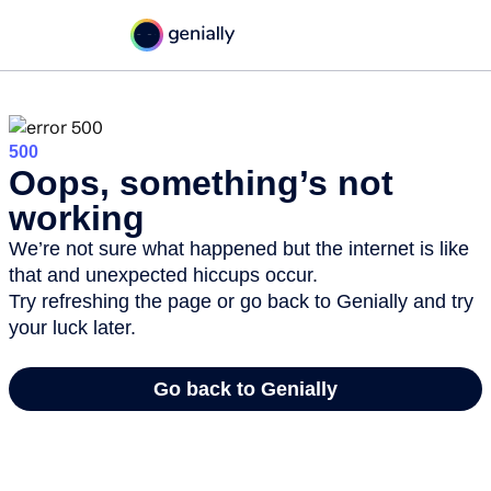
Concéntrika Medios
Seguridad y tecnología
automotriz en Colombia
Concéntrika Medios
hace 5 años
Por: Santiago Mora – David Hernández
En el siguiente producto comunicativo podrá encontrar una
pequeña parte del componente de la industria automotriz tales
como los distintos sistemas de seguridad, relevantes al momento
de adquirir un vehículo.