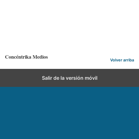
Categorías:
ACN
,
Tecnologí­a
Etiquetas:
ACN
,
Tecnologí­a
,
Tecnología automotriz
,
tecnologia
colombiana
Concéntrika Medios
Volver arriba
Salir de la versión móvil