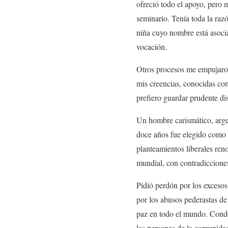
ofreció todo el apoyo, pero m
seminario. Tenía toda la raz
niña cuyo nombre está asocia
vocación.
Otros procesos me empujaron
mis creencias, conocidas co
prefiero guardar prudente dis
Un hombre carismático, argen
doce años fue elegido como e
planteamientos liberales ren
mundial, con contradiccione
Pidió perdón por los excesos 
por los abusos pederastas de
paz en todo el mundo. Cond
las personas de la comunidad