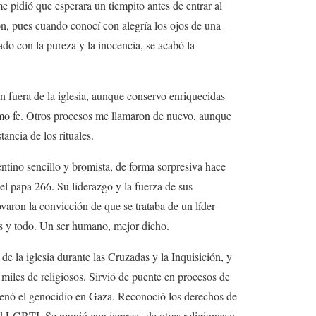
e pidió que esperara un tiempito antes de entrar al
ón, pues cuando conocí con alegría los ojos de una
do con la pureza y la inocencia, se acabó la
 fuera de la iglesia, aunque conservo enriquecidas
mo fe. Otros procesos me llamaron de nuevo, aunque
tancia de los rituales.
tino sencillo y bromista, de forma sorpresiva hace
l papa 266. Su liderazgo y la fuerza de sus
ovaron la convicción de que se trataba de un líder
s y todo. Un ser humano, mejor dicho.
de la iglesia durante las Cruzadas y la Inquisición, y
 miles de religiosos. Sirvió de puente en procesos de
enó el genocidio en Gaza. Reconoció los derechos de
 LGBTI. Se reunió con jerarcas de otras religiones y