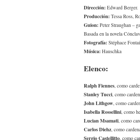
Dirección:
Edward Berger.
Producción:
Tessa Ross, Ro
Guion:
Peter Straughan – g
Basada en la novela Cónclav
Fotografía:
Stéphace Fontai
Música:
Hauschka
Elenco:
Ralph Fiennes
, como card
Stanley Tucci
, como carden
John Lithgow
, como carde
Isabella Rossellini
, como h
Lucian Msamati
, como ca
Carlos Diehz
, como carden
Sergio Castellitto
, como ca