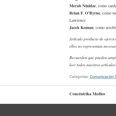
Merab Ninidze
, como card
Brían F. O’Byrne
, como m
Lawrence
Jacek Koman
, como arzob
Artículo producto de ejercic
ellos no representan necesar
Recuerden que pueden ampli
leer todos nuestros artículo
Categorías:
Comunicación S
Concéntrika Medios