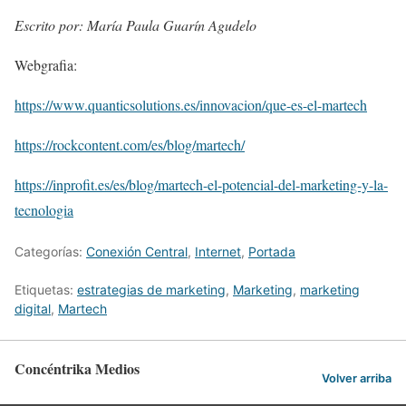
Escrito por: María Paula Guarín Agudelo
Webgrafia:
https://www.quanticsolutions.es/innovacion/que-es-el-martech
https://rockcontent.com/es/blog/martech/
https://inprofit.es/es/blog/martech-el-potencial-del-marketing-y-la-
tecnologia
Categorías:
Conexión Central
,
Internet
,
Portada
Etiquetas:
estrategias de marketing
,
Marketing
,
marketing
digital
,
Martech
Concéntrika Medios
Volver arriba