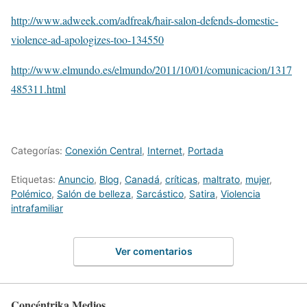
http://www.adweek.com/adfreak/hair-salon-defends-domestic-
violence-ad-apologizes-too-134550
http://www.elmundo.es/elmundo/2011/10/01/comunicacion/1317
485311.html
Categorías:
Conexión Central
,
Internet
,
Portada
Etiquetas:
Anuncio
,
Blog
,
Canadá
,
críticas
,
maltrato
,
mujer
,
Polémico
,
Salón de belleza
,
Sarcástico
,
Satira
,
Violencia
intrafamiliar
Ver comentarios
Concéntrika Medios