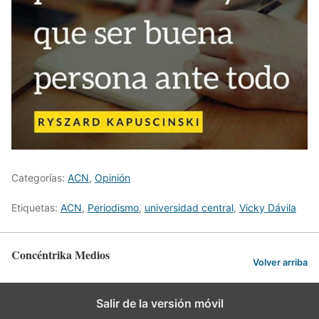
Categorías:
ACN
,
Opinión
Etiquetas:
ACN
,
Periodismo
,
universidad central
,
Vicky Dávila
Concéntrika Medios
Volver arriba
Salir de la versión móvil