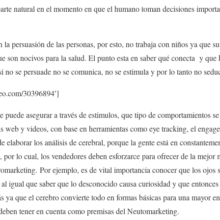
arte natural en el momento en que el humano toman decisiones importa
 la persuasión de las personas, por esto, no trabaja con niños ya que s
e son nocivos para la salud. El punto esta en saber qué conecta y que h
i no se persuade no se comunica, no se estimula y por lo tanto no sedu
meo.com/30396894′]
e puede asegurar a través de estimulos, que tipo de comportamientos se
as web y videos, con base en herramientas como eye tracking, el engage
de elaborar los análisis de cerebral, porque la gente está en constantem
, por lo cual, los vendedores deben esforzarce para ofrecer de la mejor
marketing. Por ejemplo, es de vital importancia conocer que los ojos 
e, al igual que saber que lo desconocido causa curiosidad y que entonces
ás ya que el cerebro convierte todo en formas básicas para una mayor e
 deben tener en cuenta como premisas del Neutomarketing.