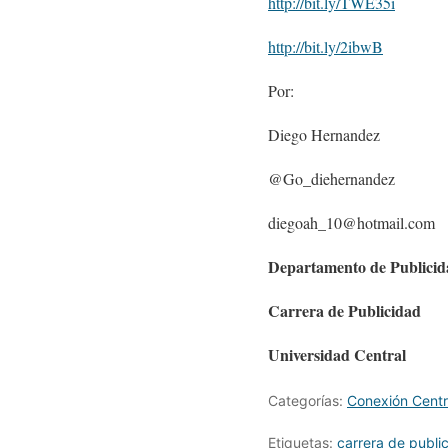
http://bit.ly/TWE35i
http://bit.ly/2ibwB
Por:
Diego Hernandez
@Go_diehernandez
diegoah_10@hotmail.com
Departamento de Publicid
Carrera de Publicidad
Universidad Central
Categorías:
Conexión Centr
Etiquetas:
carrera de publi