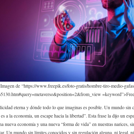
Imagen de “https://www.freepik.es/foto-gratis/hombre-tiro-medio-gafas
65130.htm#query=metaverso&position=2&from_view =keyword”>Free
icidad eterna y dónde todo lo que imaginas es posible. Un mundo sin 
in es a la economía, un escape hacia la libertad”. Esta frase la dijo un e
una nueva economía y una nueva “forma de vida” en nuestras narices, sin
tar. Un mundo sin límites conocidos y sin regulación alguna, ni legal, ni p