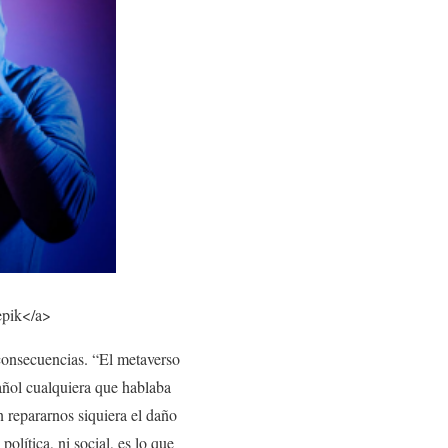
pik</a>
consecuencias. “El metaverso
spañol cualquiera que hablaba
 repararnos siquiera el daño
olítica, ni social, es lo que