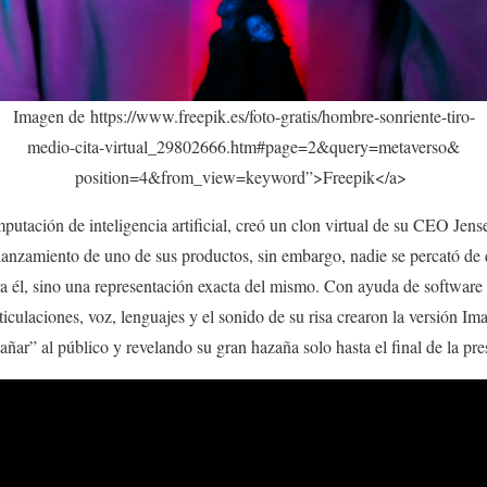
Imagen de https://www.freepik.es/foto-gratis/hombre-sonriente-tiro-
medio-cita-virtual_29802666.htm#page=2&query=metaverso&
position=4&from_view=keyword”>Freepik</a>
putación de inteligencia artificial, creó un clon virtual de su CEO Jen
 lanzamiento de uno de sus productos, sin embargo, nadie se percató de
ra él, sino una representación exacta del mismo. Con ayuda de softwar
iculaciones, voz, lenguajes y el sonido de su risa crearon la versión Im
añar” al público y revelando su gran hazaña solo hasta el final de la pre