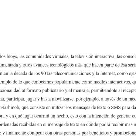
os blogs, las comunidades virtuales, la televisión interactiva, las conso
d aumentada y otros avances tecnológicos más que hacen parte de ésa ser
n en la década de los 90 las telecomunicaciones y la Internet, como eje
ejemplo de lo que conocemos popularmente como medios interactivos, qu
cionalidad al formato publicitario y al mensaje, permitiéndole al recept
ar, participar, jugar y hasta movilizarse, por ejemplo, a través de un me
 Flashmob, que consiste en utilizar los mensajes de texto o SMS para dar
ra y en qué lugar ocurrirá un hecho, esto con la intención de generar cu
ordenadas recibidas en el mensaje de texto en dónde podrá recibir más i
te y finalmente competir con otras personas por beneficios y promocion