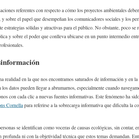
aciones referentes con respecto a cómo los proyectos ambientales deben 
 y sobre el papel que desempeñan los comunicadores sociales y los per
 estrategias sólidas y atractivas para el público. No obstante, poco se r
lica y sobre el poder que conlleva ubicarse en un punto intermedio entre
rofesionales.
sinformación
na realidad en la que nos encontramos saturados de información y en la q
an los datos pueden llegar a abrumarnos, especialmente cuando navegam
onos con cada clic a nuevas fuentes informativas. Este fenómeno ha sid
ns Cornella
para referirse a la sobrecarga informativa que dificulta la 
rsonas se identifican como voceras de causas ecológicas, sin contar, e
ón profunda ni con la objetividad técnica que estos temas demandan. En