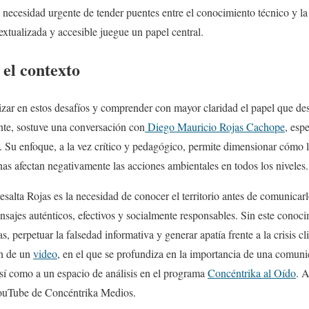
a necesidad urgente de tender puentes entre el conocimiento técnico y l
xtualizada y accesible juegue un papel central.
el contexto
izar en estos desafíos y comprender con mayor claridad el papel que 
nte, sostuve una conversación con
Diego Mauricio Rojas Cachope
, esp
d. Su enfoque, a la vez crítico y pedagógico, permite dimensionar cómo l
inas afectan negativamente las acciones ambientales en todos los niveles
salta Rojas es la necesidad de conocer el territorio antes de comunicar
ensajes auténticos, efectivos y socialmente responsables. Sin este conoc
as, perpetuar la falsedad informativa y generar apatía frente a la crisis cl
ón de un
video
, en el que se profundiza en la importancia de una comun
así como a un espacio de análisis en el programa
Concéntrika al Oído
. 
YouTube de Concéntrika Medios.