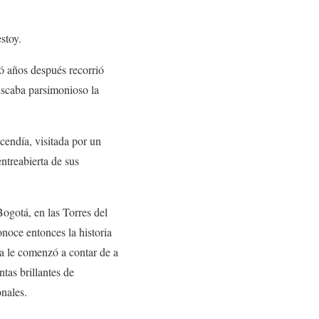
stoy.
só años después recorrió
uscaba parsimonioso la
cendía, visitada por un
ntreabierta de sus
Bogotá, en las Torres del
noce entonces la historia
la le comenzó a contar de a
tas brillantes de
nales.