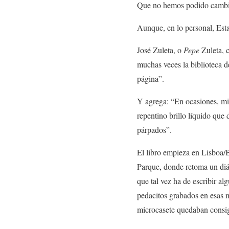
Que no hemos podido cambi
Aunque, en lo personal, Esta
José Zuleta, o
Pepe
Zuleta, c
muchas veces la biblioteca 
página”.
Y agrega: “En ocasiones, mie
repentino brillo líquido que
párpados”.
El libro empieza en Lisboa/B
Parque, donde retoma un diál
que tal vez ha de escribir al
pedacitos grabados en esas m
microcasete quedaban consign