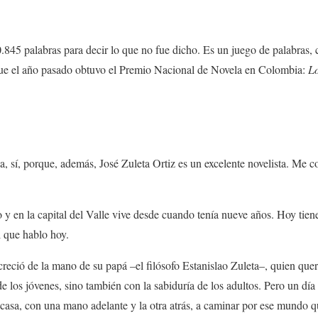
0.845 palabras para decir lo que no fue dicho. Es un juego de palabras, 
o que el año pasado obtuvo el Premio Nacional de Novela en Colombia:
Lo
a, sí, porque, además, José Zuleta Ortiz es un excelente novelista. Me co
 y en la capital del Valle vive desde cuando tenía nueve años. Hoy tiene
l que hablo hoy.
l creció de la mano de su papá –el filósofo Estanislao Zuleta–, quien qu
e los jóvenes, sino también con la sabiduría de los adultos. Pero un día
 casa, con una mano adelante y la otra atrás, a caminar por ese mundo 