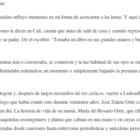
ar.
nislao influyó montones en mi forma de acercarme a las letras. Y aquí e
omo le dicen en Cali, cuenta que antes de salir de casa y cuando regre
de su padre. De él escribió: “Tomaba un libro en sus grandes manos y b
ntras leía o conversaba, se conmovía y la luz habitual de sus ojos se en
 disimulaba retirándose un momento o simplemente bajando la persiana e
ogotá y, después de largos recorridos tal vez cíclicos, vuelve a Lisboa/
ogo que había estado roto durante veintisiete años. José Zuleta Ortiz co
gún día. La historia de vida de su mamá, María del Rosario Ortiz, que el
aquinitas rectangulares y planas que cabían en una mano y en cuyas cin
adas desde canciones hasta entrevistas periodísticas y anécdotas perso