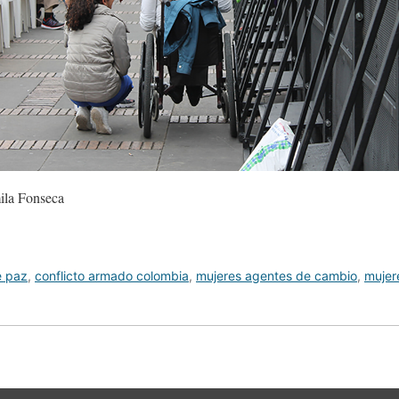
ila Fonseca
e paz
,
conflicto armado colombia
,
mujeres agentes de cambio
,
mujer