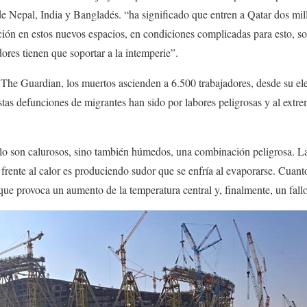
e Nepal, India y Bangladés. “ha significado que entren a Qatar dos mil
cción en estos nuevos espacios, en condiciones complicadas para esto, sob
ores tienen que soportar a la intemperie”.
o The Guardian, los muertos ascienden a 6.500 trabajadores, desde su e
stas defunciones de migrantes han sido por labores peligrosas y al extre
lo son calurosos, sino también húmedos, una combinación peligrosa. La
rente al calor es produciendo sudor que se enfría al evaporarse. Cuan
que provoca un aumento de la temperatura central y, finalmente, un fall