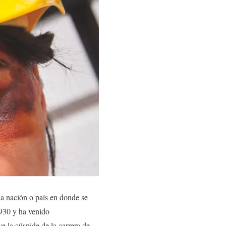
na nación o país en donde se
1930 y ha venido
 la cúspide de la carrera de