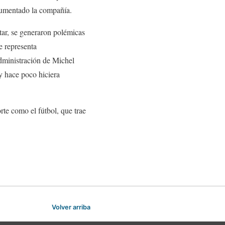
rgumentado la compañía.
tar, se generaron polémicas
e representa
administración de Michel
y hace poco hiciera
te como el fútbol, que trae
Volver arriba