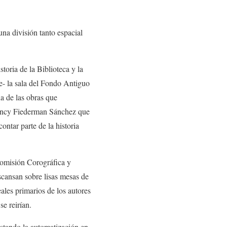
na división tanto espacial
toria de la Biblioteca y la
e- la sala del Fondo Antiguo
na de las obras que
Nancy Fiederman Sánchez que
ontar parte de la historia
 Comisión Corográfica y
scansan sobre lisas mesas de
ales primarios de los autores
se reirían.
astando la automatización en