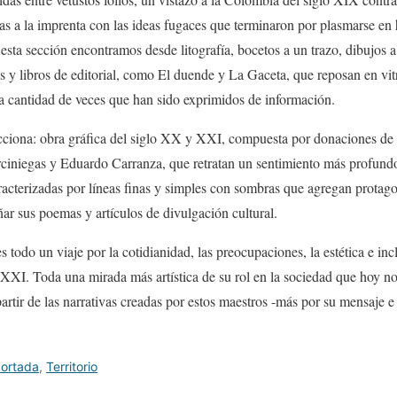
ias a la imprenta con las ideas fugaces que terminaron por plasmarse en 
 esta sección encontramos desde litografía, bocetos a un trazo, dibujos 
s y libros de editorial, como El duende y La Gaceta, que reposan en vitr
la cantidad de veces que han sido exprimidos de información.
ecciona: obra gráfica del siglo XX y XXI, compuesta por donaciones de 
niegas y Eduardo Carranza, que retratan un sentimiento más profundo
acterizadas por líneas finas y simples con sombras que agregan protag
ar sus poemas y artículos de divulgación cultural.
es todo un viaje por la cotidianidad, las preocupaciones, la estética e in
XI. Toda una mirada más artística de su rol en la sociedad que hoy nos
artir de las narrativas creadas por estos maestros -más por su mensaje e
ortada
,
Territorio