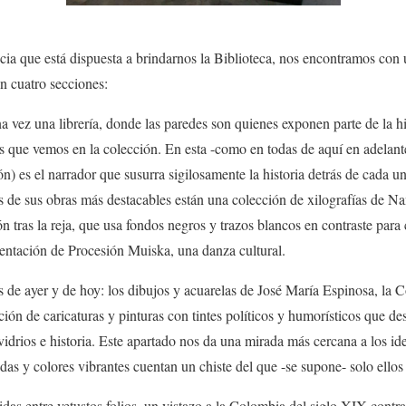
cia que está dispuesta a brindarnos la Biblioteca, nos encontramos con u
n cuatro secciones:
a vez una librería, donde las paredes son quienes exponen parte de la his
s que vemos en la colección. En esta -como en todas de aquí en adelant
ón) es el narrador que susurra sigilosamente la historia detrás de cada u
de sus obras más destacables están una colección de xilografías de 
n tras la reja, que usa fondos negros y trazos blancos en contraste para c
entación de Procesión Muiska, una danza cultural.
s de ayer y de hoy: los dibujos y acuarelas de José María Espinosa, la
ión de caricaturas y pinturas con tintes políticos y humorísticos que de
idrios e historia. Este apartado nos da una mirada más cercana a los ide
as y colores vibrantes cuentan un chiste del que -se supone- solo ellos 
das entre vetustos folios, un vistazo a la Colombia del siglo XIX contr