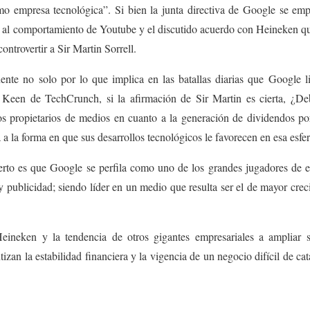
 empresa tecnológica”. Si bien la junta directiva de Google se empe
 al comportamiento de Youtube y el discutido acuerdo con Heineken qu
controvertir a Sir Martin Sorrell.
inente no solo por lo que implica en las batallas diarias que Google 
en de TechCrunch, si la afirmación de Sir Martin es cierta, ¿Deb
s propietarios de medios en cuanto a la generación de dividendos por 
 a la forma en que sus desarrollos tecnológicos le favorecen en esa esfe
ierto es que Google se perfila como uno de los grandes jugadores de e
 publicidad; siendo líder en un medio que resulta ser el de mayor crec
neken y la tendencia de otros gigantes empresariales a ampliar su
ntizan la estabilidad financiera y la vigencia de un negocio difícil de ca