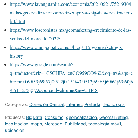
https://www.lavanguardia.com/economia/20210621/7521930/i
natlas-geolocalizacion-servicio-empresas-big-data-localizacion-
brl.html
https://www.loscronistas.mx/geomarketing-crecimiento-de-las-
ventas-del-mercado-2022/
https://www.orangegoal.com/en/blog/115-geomarketing-s-
history
https://www.google.com/search?
q=traductor&rlz=1C5CHFA_enCO959CO960&oq=tra&aqs=c
hrome.0.69i59j69i57j0i512j0i131i433i512j69i65j69i61j69i60j6
9i61.1275j0j7&sourceid=chrome&ie=UTF-8
Categorías:
Conexión Central
,
Internet
,
Portada
,
Tecnologí­a
Etiquetas:
BigData
,
Consumo
,
geolocalizacion
,
Geomarketing
,
localizacion
,
maps
,
Mercado
,
Publicidad
,
tecnología móvil
,
ubicacion