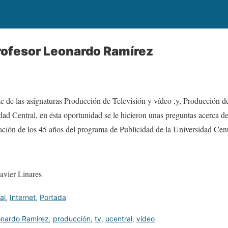
Profesor Leonardo Ramírez
 de las asignaturas Producción de Televisión y vídeo ,y, Producción 
dad Central, en ésta oportunidad se le hicieron unas preguntas acerca d
ración de los 45 años del programa de Publicidad de la Universidad Cent
avier Linares
al
,
Internet
,
Portada
nardo Ramirez
,
producción
,
tv
,
ucentral
,
video