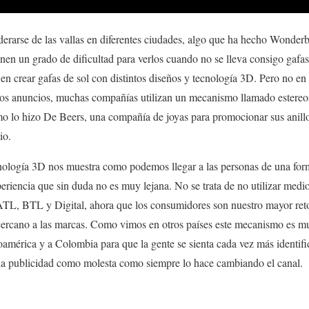
erarse de las vallas en diferentes ciudades, algo que ha hecho Wonder
nen un grado de dificultad para verlos cuando no se lleva consigo gaf
n crear gafas de sol con distintos diseños y tecnología 3D. Pero no en 
estos anuncios, muchas compañías utilizan un mecanismo llamado estereo
o lo hizo De Beers, una compañía de joyas para promocionar sus anillo
io.
nología 3D nos muestra como podemos llegar a las personas de una form
eriencia que sin duda no es muy lejana. No se trata de no utilizar medi
 ATL, BTL y Digital, ahora que los consumidores son nuestro mayor re
cercano a las marcas. Como vimos en otros países este mecanismo es m
noamérica y a Colombia para que la gente se sienta cada vez más identi
 la publicidad como molesta como siempre lo hace cambiando el canal.