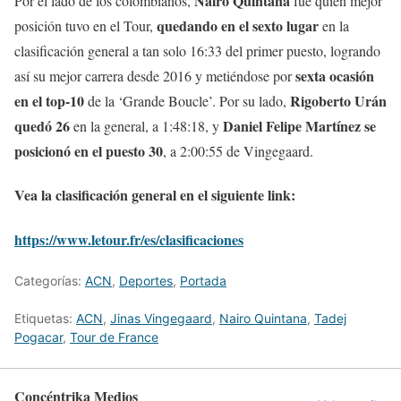
Nairo Quintana
Por el lado de los colombianos,
fue quien mejor
quedando en el sexto lugar
posición tuvo en el Tour,
en la
clasificación general a tan solo 16:33 del primer puesto, logrando
sexta ocasión
así su mejor carrera desde 2016 y metiéndose por
en el top-10
Rigoberto Urán
de la ‘Grande Boucle’. Por su lado,
quedó 26
Daniel Felipe Martínez se
en la general, a 1:48:18, y
posicionó en el puesto 30
, a 2:00:55 de Vingegaard.
Vea la clasificación general en el siguiente link:
https://www.letour.fr/es/clasificaciones
Categorías:
ACN
,
Deportes
,
Portada
Etiquetas:
ACN
,
Jinas Vingegaard
,
Nairo Quintana
,
Tadej
Pogacar
,
Tour de France
Concéntrika Medios