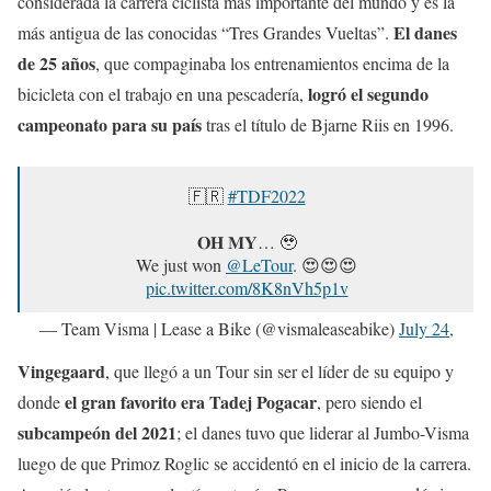
considerada la carrera ciclista más importante del mundo y es la
El danes
más antigua de las conocidas “Tres Grandes Vueltas”.
de 25 años
, que compaginaba los entrenamientos encima de la
logró el segundo
bicicleta con el trabajo en una pescadería,
campeonato para su país
tras el título de Bjarne Riis en 1996.
🇫🇷
#TDF2022
𝐎𝐇 𝐌𝐘… 🥹
We just won
@LeTour
. 😍😍😍
pic.twitter.com/8K8nVh5p1v
— Team Visma | Lease a Bike (@vismaleaseabike)
July 24,
2022
Vingegaard
, que llegó a un Tour sin ser el líder de su equipo y
el gran favorito era Tadej Pogacar
donde
, pero siendo el
subcampeón del 2021
; el danes tuvo que liderar al Jumbo-Visma
luego de que Primoz Roglic se accidentó en el inicio de la carrera.