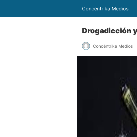
Concéntrika Medios
Drogadicción 
Concéntrika Medios