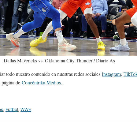
Dallas Mavericks vs. Oklahoma City Thunder / Diario As
r todo nuestro contenido en nuestras redes sociales
Instagram
,
TikTo
la página de
Concéntrika Medios
.
es
,
Fùtbol
,
WWE