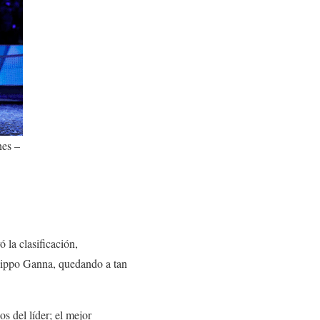
nes –
 la clasificación,
ilippo Ganna, quedando a tan
s del líder; el mejor