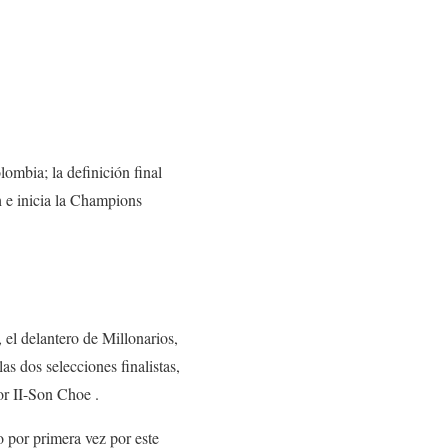
mbia; la definición final
h e inicia la Champions
, el delantero de Millonarios,
s dos selecciones finalistas,
or II-Son Choe .
 por primera vez por este