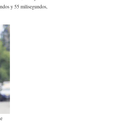
undos y 55 milisegundos,
de