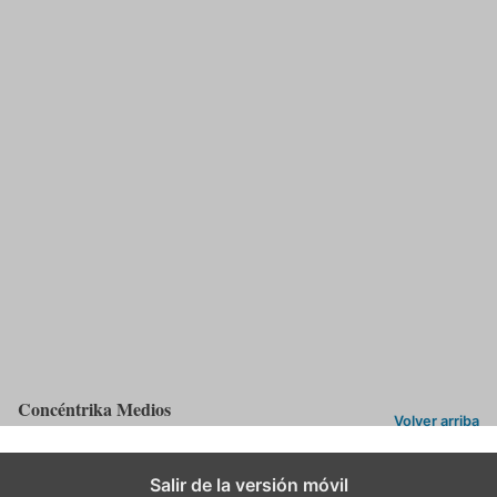
Por Juan José Herrera Rojas
A continuación encontrarán un compilado de notas informativas
respecto a la situación actual de la ciudad en temas de transporte.
Siendo este el tema central, econtraremos una noticia, un
reportaje, un artículo de opinión y una crónica que nos ayudarán a
tener una idea más clara del transporte en la ciudad de Bogotá.
Infografía ACN
de juan jose herrera rojas
Categorías:
ACN
,
Internet
Concéntrika Medios
Volver arriba
Salir de la versión móvil