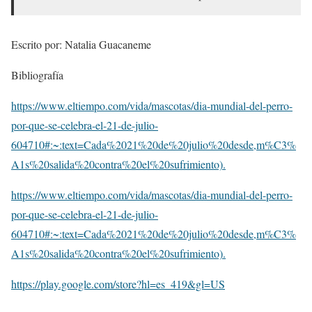
Escrito por: Natalia Guacaneme
Bibliografía
https://www.eltiempo.com/vida/mascotas/dia-mundial-del-perro-
por-que-se-celebra-el-21-de-julio-
604710#:~:text=Cada%2021%20de%20julio%20desde,m%C3%
A1s%20salida%20contra%20el%20sufrimiento).
https://www.eltiempo.com/vida/mascotas/dia-mundial-del-perro-
por-que-se-celebra-el-21-de-julio-
604710#:~:text=Cada%2021%20de%20julio%20desde,m%C3%
A1s%20salida%20contra%20el%20sufrimiento).
https://play.google.com/store?hl=es_419&gl=US